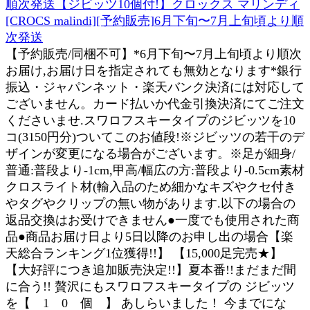
順次発送【ジビッツ10個付!】クロックス マリンディ
[CROCS malindi][予約販売]6月下旬〜7月上旬頃より順
次発送
【予約販売/同梱不可】*6月下旬〜7月上旬頃より順次
お届け,お届け日を指定されても無効となります*銀行
振込・ジャパンネット・楽天バンク決済には対応して
ございません。カード払いか代金引換決済にてご注文
くださいませ.スワロフスキータイプのジビッツを10
コ(3150円分)ついてこのお値段!※ジビッツの若干のデ
ザインが変更になる場合がございます。※足が細身/
普通:普段より-1cm,甲高/幅広の方:普段より-0.5cm素材
クロスライト材(輸入品のため細かなキズやクセ付き
やタグやクリップの無い物があります.以下の場合の
返品交換はお受けできません●一度でも使用された商
品●商品お届け日より5日以降のお申し出の場合【楽
天総合ランキング1位獲得!!】 【15,000足完売★】
【大好評につき追加販売決定!!】夏本番!!まだまだ間
に合う!! 贅沢にもスワロフスキータイプの ジビッツ
を【 1 0 個 】 あしらいました！ 今までにな