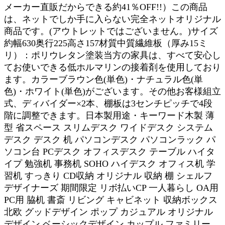
メーカー直販だからできる約41％OFF!!）この商品
は、ネットでしか手に入らない完全ネットオリジナル
商品です。(アウトレットではございません。)サイズ
約幅630奥行225高さ157材質中質繊維板（厚み15ミ
リ）：ポリウレタン塗装当方の家具は、すべて安心し
てお使いできる低ホルマリンの接着剤を使用しており
ます。カラーブラウン色(単色)・ナチュラル色(単
色)・ホワイト(単色)がございます。その他お客様組立
式、ディバイダー×2本、棚板は3センチピッチで4段
階に調整できます。日本製用途・キーワード木製 薄
型 省スペース スリムデスク ワイドデスク システム
デスク デスク 机 パソコンデスク パソコンラック パ
ソコン台 PCデスク オフィスデスク テーブル ハイタ
イプ 勉強机 事務机 SOHO ハイデスク オフィス机 学
習机 すっきり CD収納 オリジナル 収納 棚 シェルフ
デザイナーズ 期間限定 リボ払いCP 一人暮らし OA用
PC用 脇机 書斎 リビング キャビネット 収納ボックス
北欧 グッドデザイン ポップ カジュアル オリジナル
デザイン ベーシックデザイン カップル ファミリー