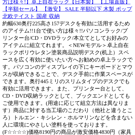
方は様々!】卓上自在ラック【日本製】 【工場直販】
【半額セール】 【激安】 SALE 半額以下 木製 ポップ
北欧テイスト 国産 収納
約幅630奥行225高さ157デスクを有効に活用するため
のアイテム!!1台で使い方は様々!!パソコンラック/プ
リンター台/CD・DVDラック/本立てとしてお好みの
アイテムに組立てれます。＜NEWモデル＞卓上自在
ラックポリウレタン塗装商品説明デスク(机上）スペ
ースを広く有効に使いたい方へお勧めの卓上ラックで
す。パソコンのディスプレイの下にキーボードとマウ
スが収納できることで、デスク手前に作業スペースが
できます。奥行445ミリのスリムタイプのデスクでも
有効に活用できます。また、プリンター台として、
CD・DVD収納ラックとして、ブックエンドとしても
ご使用できます。(用途に応じて組立方法は異なりま
す）商品に対する当工場のこだわり（他社と違うとこ
ろ）トルエン・キシレン・ホルマリンなどを含まない
人に環境にやさしい塗料を使っております。
(F☆☆☆☆)価格8190円の商品が激安価格4830円（家具