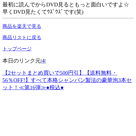
最初に読んでからDVD見るともっと面白いですよ☆
早くDVD見たくてｳｽﾞｳｽﾞです(笑)
商品を楽天で見る
商品リストに戻る
トップページ
本日のリンク元|
4
|
【2セットまとめ買いで500円引】【送料無料・
56％OFF!】すべて本格シャンパン製法の豪華泡3本セ
ット！≪第16弾≫●税込●