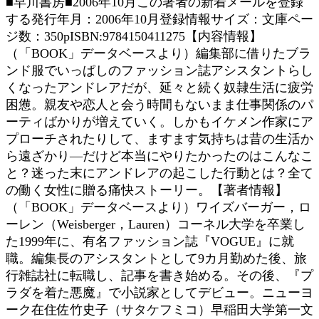
■早川書房■2006年10月この著者の新着メールを登録
する発行年月：2006年10月登録情報サイズ：文庫ペー
ジ数：350pISBN:9784150411275【内容情報】
（「BOOK」データベースより）編集部に借りたブラ
ンド服でいっぱしのファッション誌アシスタントらし
くなったアンドレアだが、延々と続く奴隷生活に疲労
困憊。親友や恋人と会う時間もないまま仕事関係のパ
ーティばかりが増えていく。しかもイケメン作家にア
プローチされたりして、ますます気持ちは昔の生活か
ら遠ざかり—だけど本当にやりたかったのはこんなこ
と？迷った末にアンドレアの起こした行動とは？全て
の働く女性に贈る痛快ストーリー。【著者情報】
（「BOOK」データベースより）ワイズバーガー，ロ
ーレン（Weisberger，Lauren）コーネル大学を卒業し
た1999年に、有名ファッション誌『VOGUE』に就
職。編集長のアシスタントとして9カ月勤めた後、旅
行雑誌社に転職し、記事を書き始める。その後、『プ
ラダを着た悪魔』で小説家としてデビュー。ニューヨ
ーク在住佐竹史子（サタケフミコ）早稲田大学第一文