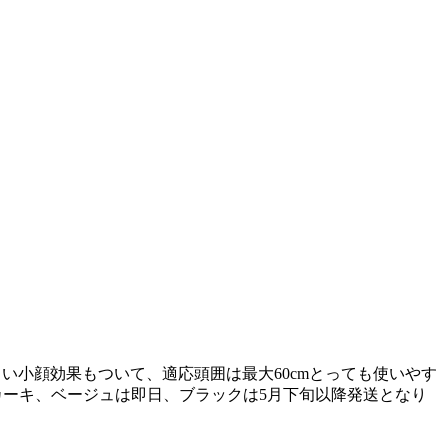
い小顔効果もついて、適応頭囲は最大60cmとっても使いやす
1cmカーキ、ベージュは即日、ブラックは5月下旬以降発送となり