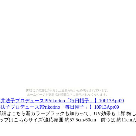
[PR] この広告は3ヶ月以上更新がないため表示されています。
ホームページを更新後24時間以内に表示されなくなります。
デュースPPrikorino「毎日帽子」】10P13Apr09
詳細はこちら新カラーブラックも加わって、UV効果も上昇!嬉し
こちらサイズ/適応頭囲:約57.5cm-60cm 前つば:約1