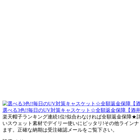
選べる3色!!毎日のUV対策キャスケット☆全額返金保障【酒井法子プロ
楽天帽子ランキング連続1位!似合わなければ全額返金保障★
いスウェット素材でデイリー使いにピッタリ!その他ラインナップは
ます。正確な納期は受注確認メールをご覧下さい。