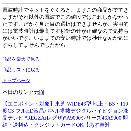
電波時計でネットをぐぐると、まずこの商品がでてき
ますがそれ以外の電波でこの値段ではこれしかなかっ
たです。だから見た目の選択はできませんが、実用的
には電波時計は最高です秒針の針が正確なので気持ち
がいいです。いままでの安い時計では秒針なんか気に
すらしてませんでしたから
商品を楽天で見る
商品リストに戻る
トップページ
本日のリンク元|
8
|
【エコポイント対象】東芝 WIDE46型 地上・BS・110
度CS フルHD液晶パネル搭載デジタルハイビジョン液
晶テレビ “REGZA(レグザ)”A9000シリーズ46A9000 即
納・送料込・クレジットカードOK【あす楽対