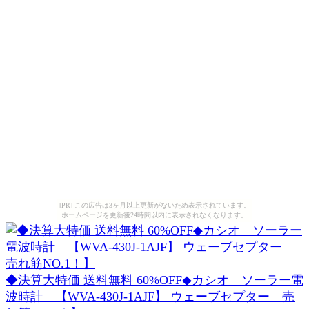
[PR] この広告は3ヶ月以上更新がないため表示されています。
ホームページを更新後24時間以内に表示されなくなります。
◆決算大特価 送料無料 60%OFF◆カシオ ソーラー電
波時計 【WVA-430J-1AJF】 ウェーブセプター 売