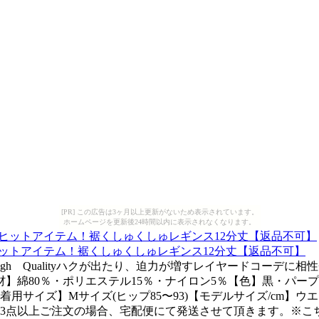
[PR] この広告は3ヶ月以上更新がないため表示されています。
ホームページを更新後24時間以内に表示されなくなります。
ヒットアイテム！裾くしゅくしゅレギンス12分丈【返品不可】
gh Qualityハクが出たり、迫力が増すレイヤードコーデ
】綿80％・ポリエステル15％・ナイロン5％【色】黒・パー
16【着用サイズ】Mサイズ(ヒップ85〜93)【モデルサイズ/cm】ウ
3点以上ご注文の場合、宅配便にて発送させて頂きます。※こ