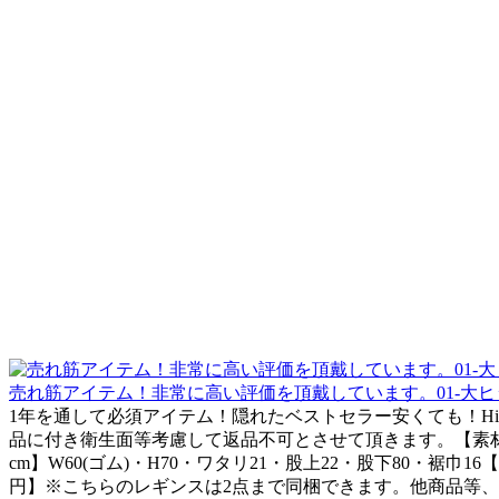
売れ筋アイテム！非常に高い評価を頂戴しています。01-大
1年を通して必須アイテム！隠れたベストセラー安くても！Hi
品に付き衛生面等考慮して返品不可とさせて頂きます。【素材
cm】W60(ゴム)・H70・ワタリ21・股上22・股下80・裾巾
円】※こちらのレギンスは2点まで同梱できます。他商品等、