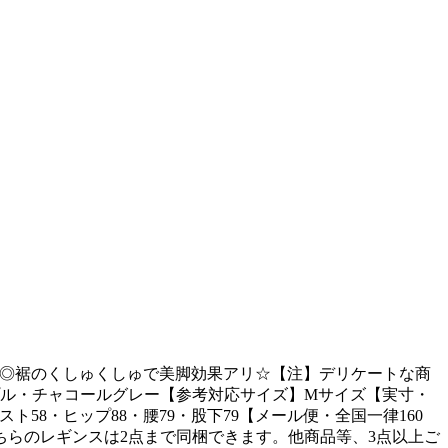
に相性◎裾のくしゅくしゅで美脚効果アリ☆【注】デリケートな商
プル・チャコールグレー【参考対応サイズ】Mサイズ【実寸・
エスト58・ヒップ88・腰79・股下79【メール便・全国一律160
ちらのレギンスは2点まで同梱できます。他商品等、3点以上ご