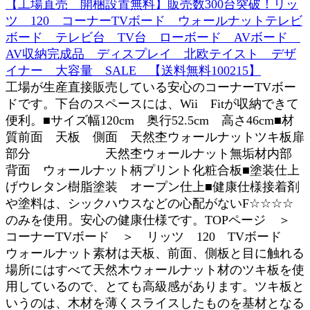
【工場直売 開梱設置無料】販売数300台突破！リッ
ツ 120 コーナーTVボード ウォールナットテレビ
ボード テレビ台 TV台 ローボード AVボード
AV収納完成品 ディスプレイ 北欧テイスト デザ
イナー 大容量 SALE 【送料無料100215】
工場が生産直接販売している安心のコーナーTVボー
ドです。下台のスペースには、Wii Fitが収納できて
便利。■サイズ幅120cm 奥行52.5cm 高さ46cm■材
質前面 天板 側面 天然杢ウォールナットツキ板扉
部分 天然杢ウォールナット無垢材内部
背面 ウォールナット柄プリント化粧合板■塗装仕上
げウレタン樹脂塗装 オープン仕上■健康仕様接着剤
や塗料は、シックハウスなどの心配がないF☆☆☆☆
のみを使用。安心の健康仕様です。TOPページ ＞
コーナーTVボード ＞ リッツ 120 TVボード
ウォールナット素材は天板、前面、側板と目に触れる
場所にはすべて天然木ウォールナット材のツキ板を使
用しているので、とても高級感があります。ツキ板と
いうのは、木材を薄くスライスしたものを基材となる