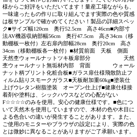
様からご好評をいただいてます！量産工場ながらも、
一味違ったもの作りに取り組んでます実際の色や質感
は板サンプルで確かめてください！製品の詳細スペッ
ク■サイズ幅120cm 奥行52.5cm 高さ46cm■内部寸
法AV機器収納部幅56cm 奥行47.5cm 高さ34cm（移
動棚板一枚付）左右扉内部幅28cm 奥行20cm 高さ
34cm（移動棚板各一枚付）■材質前面 天板 側面
天然杢ウォールナットツキ板扉部分 天然
杢ウォールナット無垢材内部 背面 ウォール
ナット柄プリント化粧合板■ガラス扉仕様飛散防止フ
ィルム貼りスモークガラス■天板耐加重60kg■塗装仕
上げウレタン樹脂塗装 オープン仕上げ■健康仕様接
着剤や塗料は、シックハウスなどの心配がない
F☆☆☆☆のみを使用。安心の健康仕様です。■色につ
いて天然木を使用していますので、木材の色や木目に
よる色合いの違いが発生することがあります。また、
ご使用のモニターやブラウザの設定により、実際の色
とは微妙に異なることがありますがご了承願います。