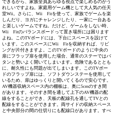
できるから、家族全員あらゆる視点で楽しめるのがう
れしいですよね。家庭用ゲーム機として大人気の任天
堂Wii。さらに、Wii Fitを使って、家族でゲームを楽
しんだり、ヨガにチャレンジしたり、一家に一台ある
と楽しいゲームですね。だけど、ゲームをしない時、
Wii Fitのバランスボードって置き場所には困ります
よね。このTVボードには、下台にスペースを設けて
います。このスペースにWii Fitを収納すれば、リビ
ングが片付きますよ。このTVボードのように中央の
扉にフラップ扉を使用した場合、通常のステーではバ
タンと勢いよく開いてしまいます。危険であるととも
に、耐久性にも問題が出てしまいます。このTVボー
ドのフラップ扉には、ソフトダウンステーを使用して
いるため、扉はゆっくりと開いてくるので安心です。
AV機器収納スペース内の棚板は、奥に5cmのすき間
があります。そのすき間を通して上下のAV機器の配
線をすることができ、天板の配線孔を通してTVとの
配線をすることができます。両サイドの収納スペース
と中央部分の間の仕切りにも配線口があります。すべ