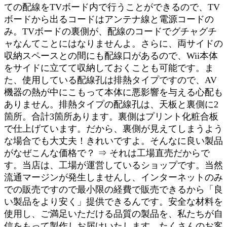
ての配線をTVボード内で行うことができるので、TV
ボードから出るコードはアンテナ線と電源コードの
み。TVボードの裏側が、配線のコードでグチャグチ
ャなんてことにはなりませんよ。さらに、両サイドの
収納スペースとの間にも配線口があるので、Wii本体
をサイドに立てて収納しておくことも可能です。ま
た、使用している配線孔は排熱タイプですので、AV
機器の熱が中にこもって本体に悪影響を与える心配も
ありません。排熱タイプの配線孔は、天板と裏側に2
箇所。合計3箇所あります。裏側はプリント化粧合板
で仕上げています。だから、裏側が見えてしまうよう
な場合でも大丈夫！きれいですよ。そんなに良い製品
がなぜこんな価格で？ ⇒ それは工場直売だからで
す。当店は、工場が運営しているショップです。当然
流通マージンが発生しませんし、インターネットのみ
での販売ですので最小限の経費で販売できるから「良
い製品をより安く」提供できるんです。安全な材料を
使用し、ご満足いただける品質の製品を、私たちが自
信をもって製作しお届けいたします。たくさんのお客