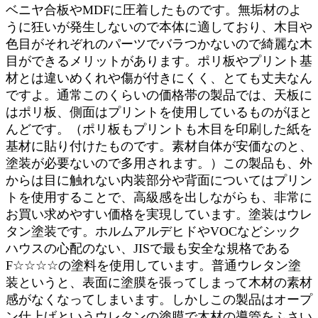
ベニヤ合板やMDFに圧着したものです。無垢材のよ
うに狂いが発生しないので本体に適しており、木目や
色目がそれぞれのパーツでバラつかないので綺麗な木
目ができるメリットがあります。ポリ板やプリント基
材とは違いめくれや傷が付きにくく、とても丈夫なん
ですよ。通常このくらいの価格帯の製品では、天板に
はポリ板、側面はプリントを使用しているものがほと
んどです。（ポリ板もプリントも木目を印刷した紙を
基材に貼り付けたものです。素材自体が安価なのと、
塗装が必要ないので多用されます。）この製品も、外
からは目に触れない内装部分や背面についてはプリン
トを使用することで、高級感を出しながらも、非常に
お買い求めやすい価格を実現しています。塗装はウレ
タン塗装です。ホルムアルデヒドやVOCなどシック
ハウスの心配のない、JISで最も安全な規格である
F☆☆☆☆の塗料を使用しています。普通ウレタン塗
装というと、表面に塗膜を張ってしまって木材の素材
感がなくなってしまいます。しかしこの製品はオープ
ン仕上げというウレタンの塗膜で木材の導管をふさい