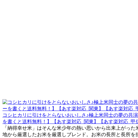
コシヒカリに引けをとらないおいしさ♪極上米同士の夢の共演
を書くと送料無料！】【あす楽対応_関東】【あす楽対応_甲
「納得幸せ米」はそんな米少年の熱い思いから出来上がった
地から厳選したお米を厳選しブレンド。お米の長所と長所を