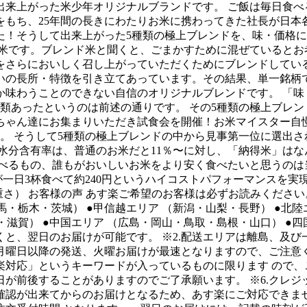
来上がった米少年オリジナルブランドです。 ご飯は毎日食べ
をもち、25年間の長きにわたりお米に携わってきた社長が日本
た！そうして出来上がった5種類の極上ブレンドを、味・価格
お米です。ブレンド米と聞くと、ごまかすために混ぜているとお
をさらにおいしく召し上がっていただくためにブレンドしてい
いの長所・特徴を引き立てあっています。その結果、単一銘柄
か味わうことのできない自信のオリジナルブレンドです。 「味
類あったというのは前述の通りです。 その5種類の極上ブレ
ちゃん達にお集まりいただき試食会を開催！お米マイスター自
。 そうして5種類の極上ブレンドの中から見事第一位に選出
水分含有率は、普通のお米だと11％〜に対し、「納得米」はなん
べるもの、誰もがおいしいお米をより安く食べたいと思うのは当
家族が一日3杯食べて約240円というハイコストパフォーマンスを実
飯の重さ） お客様の声 あす楽ご希望のお客様は必ずお読みくださ
・栃木・茨城） ●甲信越エリア （新潟・山梨・長野） ●北陸
滋賀） ●中国エリア （広島・岡山・鳥取・島根・山口） ●四国
と、翌日のお届けが可能です。 ※2.配送エリアは離島、及び一
月曜日以降の発送、火曜お届けが最速となりますので、ご注意く
楽対応」というキーワードが入っているものに限ります ので、
が前後することがありますのでご了承願います。 ※6.クレ
金確認が出来てからのお届けとなるため、あす楽にご対応できませ