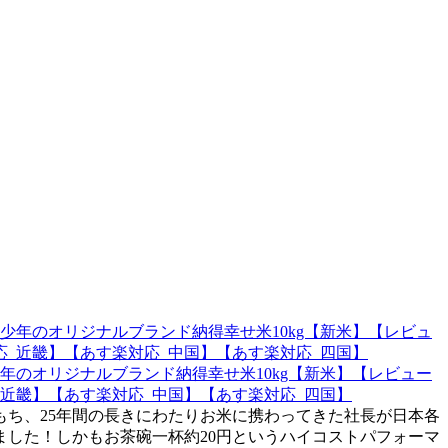
のオリジナルブランド納得幸せ米10kg【新米】【レビュー
近畿】【あす楽対応_中国】【あす楽対応_四国】
ち、25年間の長きにわたりお米に携わってきた社長が日本各
した！しかもお茶碗一杯約20円というハイコストパフォーマ