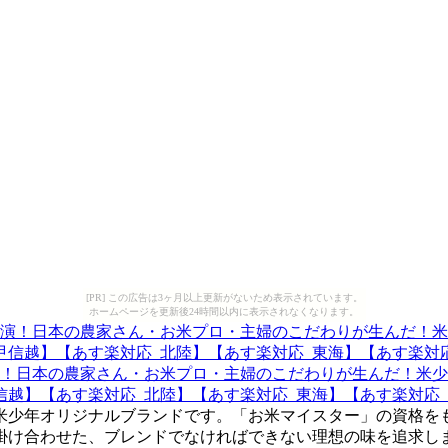
[PR] この広告は3ヶ月以上更新がないため表示されています。
ホームページを更新後24時間以内に表示されなくなります。
！日本の農家さん・お米プロ・主婦のこだわりが生んだ！米少年
信越】【あす楽対応_北陸】【あす楽対応_東海】【あす楽対応_
米少年オリジナルブランドです。「お米マイスター」の資格をも
掛け合わせた、ブレンドでなければできない理想の味を追求しま