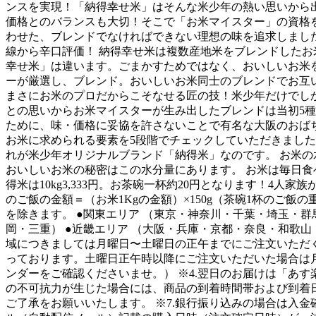
ンスを実現！「納得幸せ米」はそんな米少年の熱い思いから出
価格とのバランスも大切！そこで「お米マイスター」の資格
わせた、ブレンドでなければできない理想の味を追求しまし
線から辛口評価！ 納得幸せ米は複数産地米をブレンドした
幸せ米」は違います。ごまかすためではなく、おいしいお米
ーが厳選し、ブレンド。おいしいお米同士のブレンドでお互
まさにお米のプロだからこそなせる匠の技！米少年だけでし
との思いからお米マイスターが生み出したブレンドは当初5種
ために、味・価格に妥協を許さないことで有名な大阪のおば
お米に求められる要素を5段階でチェックしていただきました
れが米少年オリジナルブランド「納得米」なのです。 お米の
おいしいお米の秘密はこの水分量にあります。 お米は毎日食
得米は10kg3,333円。お茶碗一杯約20円となります！4人
のご飯の金額＝（お米1Kgの金額）×150g（茶碗1杯のご
を除きます。 ●関東エリア （東京・神奈川・千葉・埼玉・群馬
岡・三重） ●近畿エリア （大阪・兵庫・京都・奈良・和歌山・
域につきましては月曜日〜土曜日の正午までにご注文いただく
っております。土曜日正午時以降にご注文いただいた場合は
ンダーをご確認くださいませ。） ※4.翌日のお届けは「あす
の不可抗力が生じた場合には、商品の到着時間帯および到着日
ご了承をお願いいたします。 ※7.銀行振り込みの場合は入