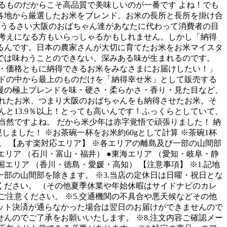
るものだからこそ高品質で美味しいのが一番です よね！でも
各地から厳選したお米をブレンド。お米の長所と長所を掛け合
にうるさい大阪のおばちゃん達があなたに代わって消費者の目
考えになる方もいらっしゃるかもしれません。しかし「納得
るんです。日本の農家さんが大切に育てたお米をお米マイスタ
では味わうことのできない、深みある味が生まれるのです。
・価格ともに納得できるお米をみなさまにお届けしたい！」
ンドの中から最上のものだけを「納得幸せ米」として販売する
慢の極上ブレンドを味・硬さ・柔らかさ・香り・見た目など、
されたお米、つまり大阪のおばちゃんをも納得させたお米。そ
と13.9％以上！とっても高いんです！ふっくらとしていて、
然ですよね。 だから米少年は赤字覚悟で頑張りました！ 納
現しました！ ※お茶碗一杯をお米約60gとして計算 ※茶碗1杯
い。 【あす楽対応エリア】 ※各エリアの離島及び一部の山間部
エリア （石川・富山・福井） ●東海エリア （愛知・岐阜・静
エリア （香川・徳島・愛媛・高知） 【注意事項】 ※1.記地
部の山間部を除きます。 ※3.当店の定休日は日曜・祝日とな
ださい。 （その他夏季休業や年始休暇はサイドナビのカレ
ご注意ください。 ※5.交通機関の不具合や悪天候などその他
ジット決済が通らなかった場合は翌日のお届けができませんので
んのでご了承をお願いいたします。 ※8.注文内容ご確認メー